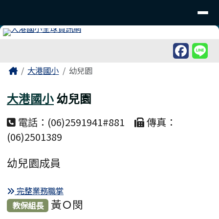
臺南市北區大港國民小學
導覽列
跳至主內容區
工具列
頁尾區域
主內容區域
Home
大港國小
幼兒園
大港國小
幼兒園
電話：(06)2591941#881
傳真：
(06)2501389
幼兒園成員
完整業務職掌
黃Ｏ閔
教保組長