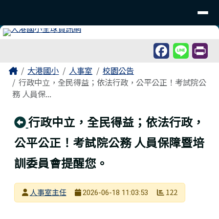
臺南市北區大港國民小學
導覽列
跳至主內容區
工具列
頁尾區域
主內容區域
Home
大港國小
人事室
校園公告
行政中立，全民得益；依法行政，公平公正！考試院公
務 人員保...
回上頁
行政中立，全民得益；依法行政，
公平公正！考試院公務 人員保障暨培
訓委員會提醒您。
發布者
人事室主任
122
2026-06-18 11:03:53
發布日期
瀏覽次數