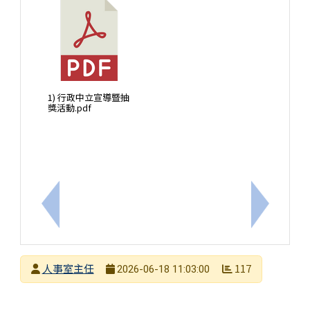
1) 行政中立宣導暨抽
獎活動.pdf
上一筆：行政中立，全民得益；依法行政，公平公正
下一筆：
發布者
人事室主任
117
2026-06-18 11:03:00
發布日期
瀏覽次數