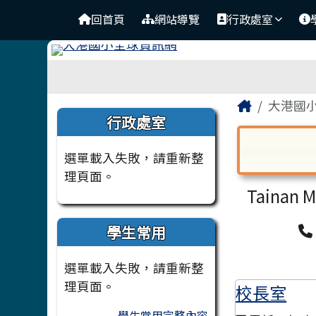
臺南市北區大港國民小學
導覽列
跳至主內容區
回首頁
網站導覽
行政處室
工具列
頁尾區域
主內容
Home
大港國
左邊區域內容
行政處室
選單載入失敗，請重新整
對話框已開
理頁面。
Tainan M
學生常用
選單載入失敗，請重新整
理頁面。
校長室
學生常用完整內容