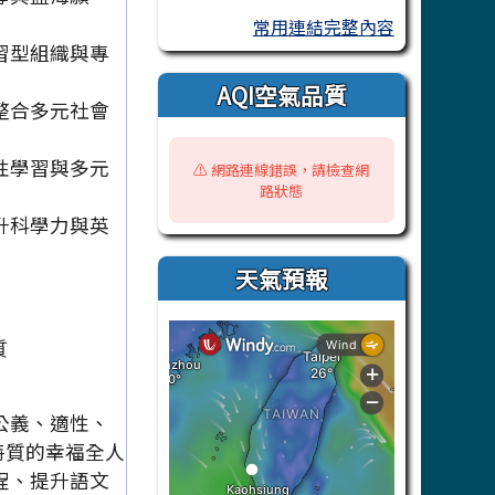
常用連結完整內容
習型組織與專
AQI空氣品質
整合多元社會
性學習與多元
⚠️ 網路連線錯誤，請檢查網
路狀態
升科學力與英
天氣預報
公義、適性、
」特質的幸福全人
程、提升語文