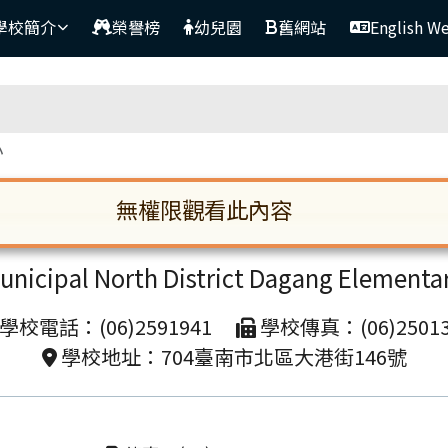
學校簡介
榮譽榜
幼兒園
舊網站
English W
區域
小
無權限觀看此內容
臺南市北區大港國民小學
啟。請使用 Tab 鍵在選項間移動焦點。按下 En
unicipal North District Dagang Elementa
學校電話：(06)2591941
學校傳真：(06)25013
學校地址：704臺南市北區大港街146號