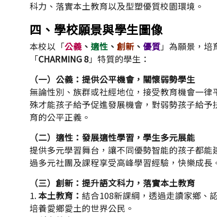
科力、落實本土教育以及型塑優質校園環境。
四、學校願景與學生圖像
本校以「
公義
、
適性
、
創新
、
優質
」為願景，培
「
CHARMING 8
」特質的學生：
（一）公義：提供公平機會，關懷弱勢學生
無論性別、族群或社經地位，接受教育機會一律
殊才能孩子給予促進發展機會，對弱勢孩子給予
育的公平正義。
（二）適性：發展適性學習，學生多元展能
提供多元學習舞台，讓不同優勢智能的孩子都能
過多元社團及課程享受高峰學習經驗，快樂成長
（三）創新：提升語文科力，落實本土教育
1.
本土教育：
結合108新課綱，透過走讀家鄉、
培養愛鄉愛土的世界公民。