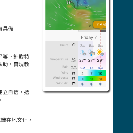
育具備
平等。針對特
扶助，實現教
建立自信，透
。
認識在地文化，