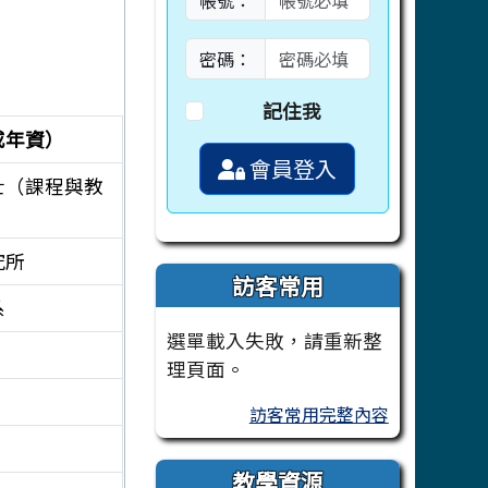
帳號：
密碼：
記住我
或年資）
會員登入
士（課程與教
究所
訪客常用
系
選單載入失敗，請重新整
理頁面。
訪客常用完整內容
教學資源