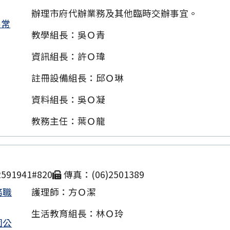
辦理市府代辦業務及其他臨時交辦事宜。
客常
教學組長：吳Ｏ青
資訊組長：許Ｏ瑋
註冊設備組長：邱Ｏ琳
資料組長：吳Ｏ凝
教務主任：葉Ｏ龍
591941#820
傳真：(06)2501389
務職
護理師：方Ｏ潔
生活教育組長：林Ｏ玲
園公