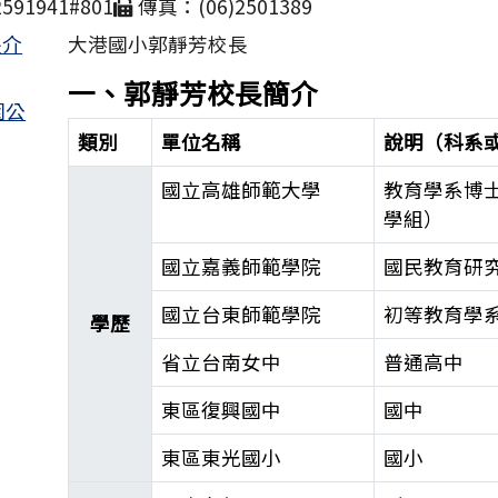
591941#801
傳真：(06)2501389
長介
大港國小郭靜芳校長
一、郭靜芳校長簡介
園公
類別
單位名稱
說明（科系
國立高雄師範大學
教育學系博
學組）
國立嘉義師範學院
國民教育研
國立台東師範學院
初等教育學
學歷
省立台南女中
普通高中
東區復興國中
國中
東區東光國小
國小