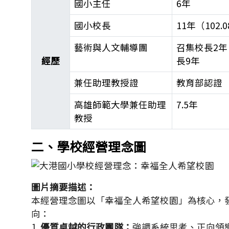
國小主任
6年
國小校長
11年（102
藝術與人文輔導團
召集校長2
經歷
長9年
兼任助理教授證
教育部認證
高雄師範大學兼任助理
7.5年
教授
郭靜芳校長學經歷表
二、學校經營理念圖
圖片摘要描述：
本經營理念圖以「幸福全人希望校園」為核心，
向：
1.
優質卓越的行政團隊：
強調系統思考、正向領