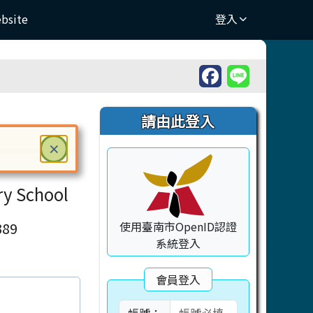
ebsite
登入
右邊區域內容
請由此登入
關閉
×
ter 鍵或空白鍵確認，按下 Escape 鍵關閉
ry School
89
使用臺南市OpenID認證
系統登入
會員登入