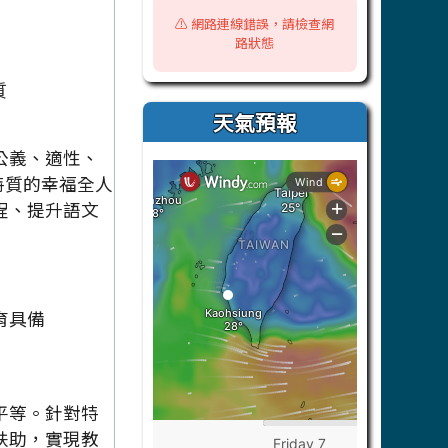
⚠️ 網路連線錯誤，請檢查網
路狀態
天氣預報
公義、適性、
」特質的幸福全人
程、提升語文
育具備
平等。針對特
扶助，實現教