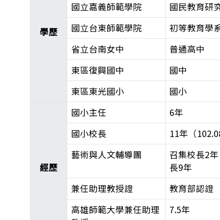
國立嘉義師範學院
國民教育研
國立台東師範學院
初等教育學
學歷
省立台南女中
普通高中
東區復興國中
國中
東區東光國小
國小
國小主任
6年
國小校長
11年（102
藝術與人文輔導團
召集校長2
經歷
長9年
兼任助理教授證
教育部認證
高雄師範大學兼任助理
7.5年