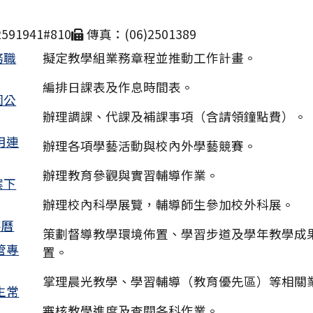
591941#810
傳真：(06)2501389
務職
擬定教學組業務章程並推動工作計畫。
編排日課表及作息時間表。
園公
辦理調課、代課及補課事項（含請領鐘點費）。
用連
辦理各項學藝活動與校內外學藝競賽。
辦理教育參觀與實習輔導作業。
案下
辦理校內科學展覽，輔導師生參加校外科展。
事曆
策劃督導教學環境佈置、學習步道及學年教學成
管專
置。
掌理晨光教學、學習輔導（教育優先區）等相關
生常
審核教學進度及查閱各科作業。