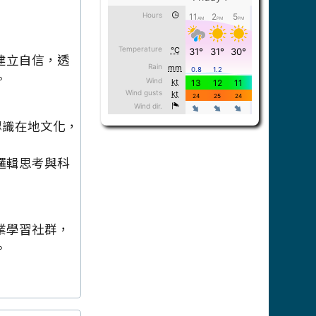
建立自信，透
。
認識在地文化，
邏輯思考與科
業學習社群，
。