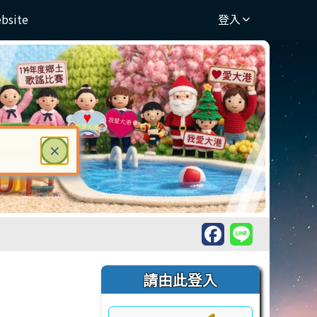
ebsite
登入
關閉
×
ter 鍵或空白鍵確認，按下 Escape 鍵關閉
右邊區域內容
請由此登入