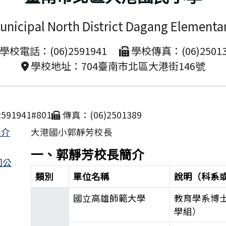
unicipal North District Dagang Elementa
學校電話：(06)2591941
學校傳真：(06)25013
學校地址：704臺南市北區大港街146號
591941#801
傳真：(06)2501389
長介
大港國小郭靜芳校長
一、郭靜芳校長簡介
園公
類別
單位名稱
說明（科系
國立高雄師範大學
教育學系博
學組）