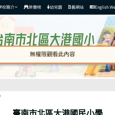
學校簡介
榮譽榜
幼兒園
舊網站
English W
無權限觀看此內容
啟。請使用 Tab 鍵在選項間移動焦點。按下 En
區域
小
臺南市北區大港國民小學