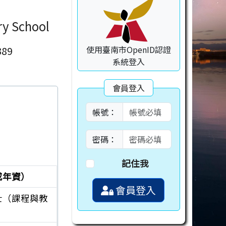
ry School
89
使用臺南市OpenID認證
系統登入
會員登入
帳號：
密碼：
記住我
或年資）
會員登入
士（課程與教