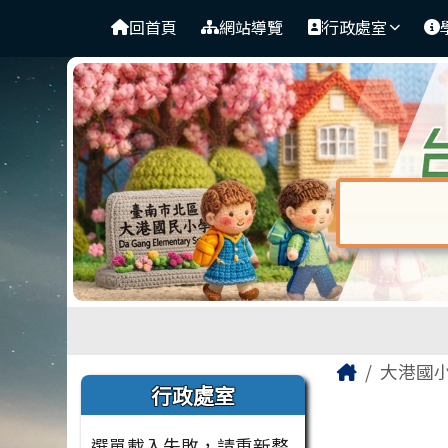
臺南市北區大港國民小學
導覽列
跳至主內容區
回首頁
網站導覽
行政處室
對話框已開
工具列
頁尾區域
主內容
Home
大港國
左邊區域內容
行政處室
選單載入失敗，請重新整