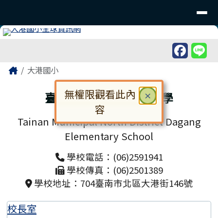
臺南市北區大港國民小學
導覽列
跳至主內容區
工具列
頁尾區域
主內容區域
Home
大港國小
無權限觀看此內
臺南市北區大港國民小學
關閉
×
容
Tainan Municipal North District Dagang
對話框已開啟。請使用 Tab 鍵在選
Elementary School
學校電話：(06)2591941
學校傳真：(06)2501389
學校地址：704臺南市北區大港街146號
校長室