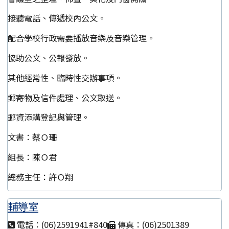
接聽電話、傳遞校內公文。
配合學校行政需要播放音樂及音樂管理。
協助公文、公報發放。
其他經常性、臨時性交辦事項。
郵寄物及信件處理、公文取送。
郵資添購登記與管理。
文書：蔡Ｏ珊
組長：陳Ｏ君
總務主任：許Ｏ翔
輔導室
電話：(06)2591941#840
傳真：(06)2501389