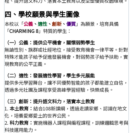
程、提升語文科力、落實本土教育以及型塑優質校園環境。
四、學校願景與學生圖像
本校以「
公義
、
適性
、
創新
、
優質
」為願景，培育具備
「
CHARMING 8
」特質的學生：
（一）公義：提供公平機會，關懷弱勢學生
無論性別、族群或社經地位，接受教育機會一律平等。針對
特殊才能孩子給予促進發展機會，對弱勢孩子給予扶助，實
現教育的公平正義。
（二）適性：發展適性學習，學生多元展能
提供多元學習舞台，讓不同優勢智能的孩子都能建立自信，
透過多元社團及課程享受高峰學習經驗，快樂成長。
（三）創新：提升語文科力，落實本土教育
1.
本土教育：
結合108新課綱，透過走讀家鄉、認識在地文
化，培養愛鄉愛土的世界公民。
2.
科力教育：
實施機器人課程與編程課程，訓練邏輯思考與
科技運用能力。