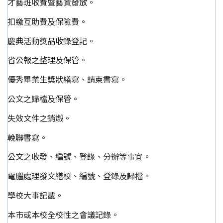
才藝班收費暨藝資發放。
扣繳互助費及保險費。
慶典活動獎品收錄登記。
省公報之整理及保管。
優秀畢業生獎狀繕寫、請柬書寫。
公文之歸檔及保管。
失效文件之銷燬。
輓聯書寫。
公文之收發、編號、登錄、分辦等事宜。
電腦處理發文繕校、編號、登錄及歸檔。
學校大事記載。
本市或本校全校性之會議記錄。