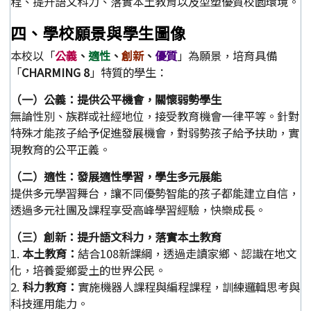
程、提升語文科力、落實本土教育以及型塑優質校園環境。
四、學校願景與學生圖像
本校以「
公義
、
適性
、
創新
、
優質
」為願景，培育具備
「
CHARMING 8
」特質的學生：
（一）公義：提供公平機會，關懷弱勢學生
無論性別、族群或社經地位，接受教育機會一律平等。針對
特殊才能孩子給予促進發展機會，對弱勢孩子給予扶助，實
現教育的公平正義。
（二）適性：發展適性學習，學生多元展能
提供多元學習舞台，讓不同優勢智能的孩子都能建立自信，
透過多元社團及課程享受高峰學習經驗，快樂成長。
（三）創新：提升語文科力，落實本土教育
1.
本土教育：
結合108新課綱，透過走讀家鄉、認識在地文
化，培養愛鄉愛土的世界公民。
2.
科力教育：
實施機器人課程與編程課程，訓練邏輯思考與
科技運用能力。