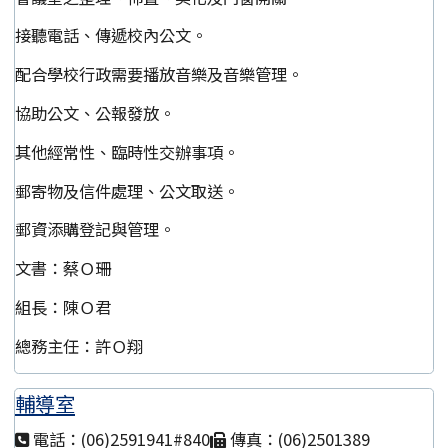
接聽電話、傳遞校內公文。
配合學校行政需要播放音樂及音樂管理。
協助公文、公報發放。
其他經常性、臨時性交辦事項。
郵寄物及信件處理、公文取送。
郵資添購登記與管理。
文書：蔡Ｏ珊
組長：陳Ｏ君
總務主任：許Ｏ翔
輔導室
電話：(06)2591941#840
傳真：(06)2501389