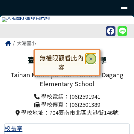
臺南市北區大港國民小學
導覽列
跳至主內容區
工具列
頁尾區域
主內容區域
Home
大港國小
無權限觀看此內
臺南市北區大港國民小學
關閉
×
容
Tainan Municipal North District Dagang
對話框已開啟。請使用 Tab 鍵在選
Elementary School
學校電話：(06)2591941
學校傳真：(06)2501389
學校地址：704臺南市北區大港街146號
校長室