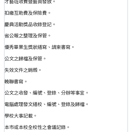
才藝班收費暨藝資發放。
扣繳互助費及保險費。
慶典活動獎品收錄登記。
省公報之整理及保管。
優秀畢業生獎狀繕寫、請柬書寫。
公文之歸檔及保管。
失效文件之銷燬。
輓聯書寫。
公文之收發、編號、登錄、分辦等事宜。
電腦處理發文繕校、編號、登錄及歸檔。
學校大事記載。
本市或本校全校性之會議記錄。