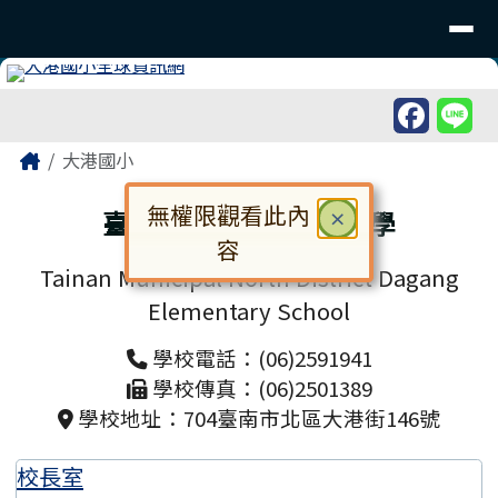
臺南市北區大港國民小學
導覽列
跳至主內容區
工具列
頁尾區域
主內容區域
Home
大港國小
無權限觀看此內
臺南市北區大港國民小學
關閉
×
容
Tainan Municipal North District Dagang
對話框已開啟。請使用 Tab 鍵在選
Elementary School
學校電話：(06)2591941
學校傳真：(06)2501389
學校地址：704臺南市北區大港街146號
校長室