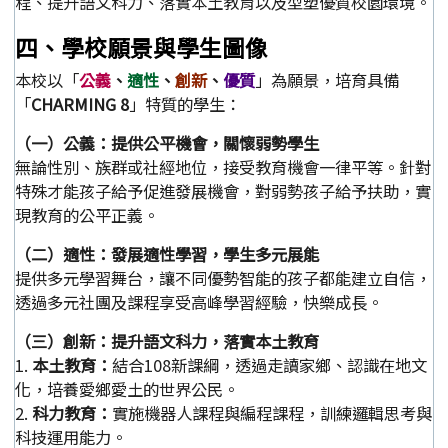
程、提升語文科力、落實本土教育以及型塑優質校園環境。
四、學校願景與學生圖像
本校以「
公義
、
適性
、
創新
、
優質
」為願景，培育具備
「
CHARMING 8
」特質的學生：
（一）公義：提供公平機會，關懷弱勢學生
無論性別、族群或社經地位，接受教育機會一律平等。針對
特殊才能孩子給予促進發展機會，對弱勢孩子給予扶助，實
現教育的公平正義。
（二）適性：發展適性學習，學生多元展能
提供多元學習舞台，讓不同優勢智能的孩子都能建立自信，
透過多元社團及課程享受高峰學習經驗，快樂成長。
（三）創新：提升語文科力，落實本土教育
1.
本土教育：
結合108新課綱，透過走讀家鄉、認識在地文
化，培養愛鄉愛土的世界公民。
2.
科力教育：
實施機器人課程與編程課程，訓練邏輯思考與
科技運用能力。