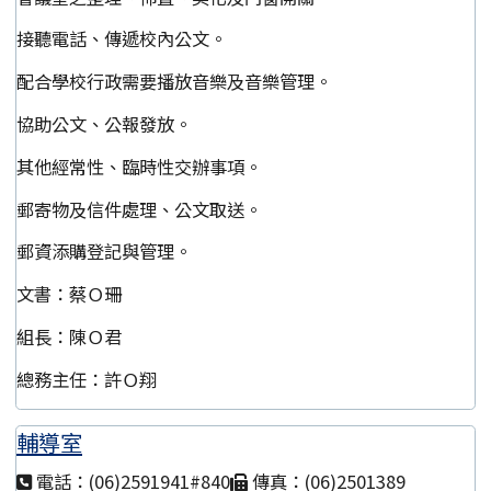
接聽電話、傳遞校內公文。
配合學校行政需要播放音樂及音樂管理。
協助公文、公報發放。
其他經常性、臨時性交辦事項。
郵寄物及信件處理、公文取送。
郵資添購登記與管理。
文書：蔡Ｏ珊
組長：陳Ｏ君
總務主任：許Ｏ翔
輔導室
電話：(06)2591941#840
傳真：(06)2501389