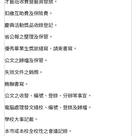
才藝班收費暨藝資發放。
扣繳互助費及保險費。
慶典活動獎品收錄登記。
省公報之整理及保管。
優秀畢業生獎狀繕寫、請柬書寫。
公文之歸檔及保管。
失效文件之銷燬。
輓聯書寫。
公文之收發、編號、登錄、分辦等事宜。
電腦處理發文繕校、編號、登錄及歸檔。
學校大事記載。
本市或本校全校性之會議記錄。