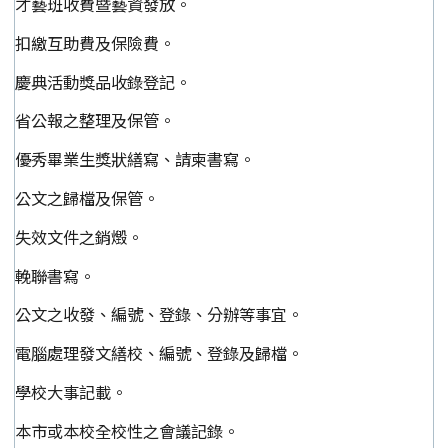
才藝班收費暨藝資發放。
扣繳互助費及保險費。
慶典活動獎品收錄登記。
省公報之整理及保管。
優秀畢業生獎狀繕寫、請柬書寫。
公文之歸檔及保管。
失效文件之銷燬。
輓聯書寫。
公文之收發、編號、登錄、分辦等事宜。
電腦處理發文繕校、編號、登錄及歸檔。
學校大事記載。
本市或本校全校性之會議記錄。