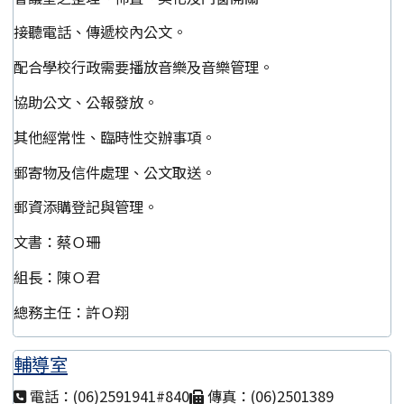
接聽電話、傳遞校內公文。
配合學校行政需要播放音樂及音樂管理。
協助公文、公報發放。
其他經常性、臨時性交辦事項。
郵寄物及信件處理、公文取送。
郵資添購登記與管理。
文書：蔡Ｏ珊
組長：陳Ｏ君
總務主任：許Ｏ翔
輔導室
電話：(06)2591941#840
傳真：(06)2501389