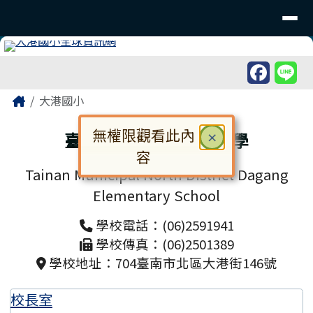
臺南市北區大港國民小學
導覽列
跳至主內容區
工具列
頁尾區域
主內容區域
Home
大港國小
無權限觀看此內
臺南市北區大港國民小學
關閉
×
容
Tainan Municipal North District Dagang
對話框已開啟。請使用 Tab 鍵在選
Elementary School
學校電話：(06)2591941
學校傳真：(06)2501389
學校地址：704臺南市北區大港街146號
校長室