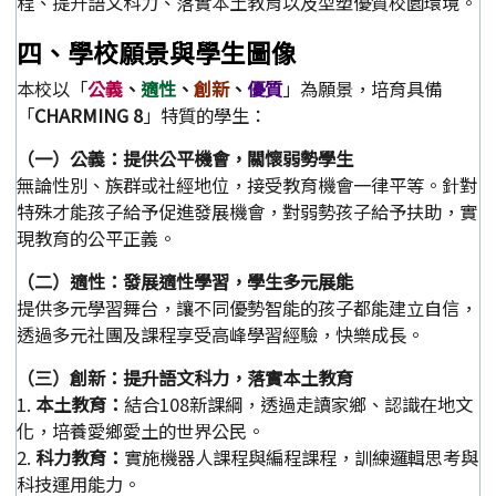
程、提升語文科力、落實本土教育以及型塑優質校園環境。
四、學校願景與學生圖像
本校以「
公義
、
適性
、
創新
、
優質
」為願景，培育具備
「
CHARMING 8
」特質的學生：
（一）公義：提供公平機會，關懷弱勢學生
無論性別、族群或社經地位，接受教育機會一律平等。針對
特殊才能孩子給予促進發展機會，對弱勢孩子給予扶助，實
現教育的公平正義。
（二）適性：發展適性學習，學生多元展能
提供多元學習舞台，讓不同優勢智能的孩子都能建立自信，
透過多元社團及課程享受高峰學習經驗，快樂成長。
（三）創新：提升語文科力，落實本土教育
1.
本土教育：
結合108新課綱，透過走讀家鄉、認識在地文
化，培養愛鄉愛土的世界公民。
2.
科力教育：
實施機器人課程與編程課程，訓練邏輯思考與
科技運用能力。