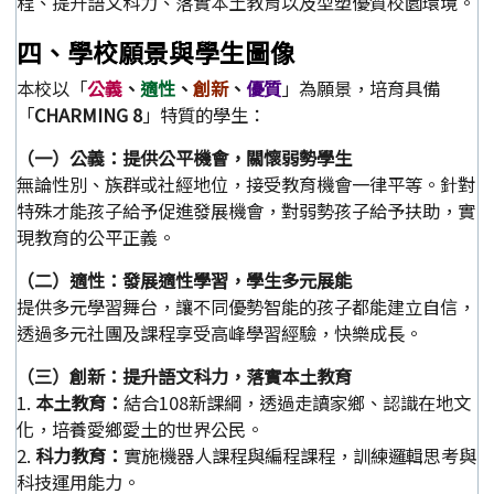
程、提升語文科力、落實本土教育以及型塑優質校園環境。
四、學校願景與學生圖像
本校以「
公義
、
適性
、
創新
、
優質
」為願景，培育具備
「
CHARMING 8
」特質的學生：
（一）公義：提供公平機會，關懷弱勢學生
無論性別、族群或社經地位，接受教育機會一律平等。針對
特殊才能孩子給予促進發展機會，對弱勢孩子給予扶助，實
現教育的公平正義。
（二）適性：發展適性學習，學生多元展能
提供多元學習舞台，讓不同優勢智能的孩子都能建立自信，
透過多元社團及課程享受高峰學習經驗，快樂成長。
（三）創新：提升語文科力，落實本土教育
1.
本土教育：
結合108新課綱，透過走讀家鄉、認識在地文
化，培養愛鄉愛土的世界公民。
2.
科力教育：
實施機器人課程與編程課程，訓練邏輯思考與
科技運用能力。