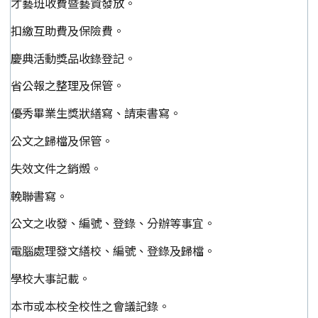
才藝班收費暨藝資發放。
扣繳互助費及保險費。
慶典活動獎品收錄登記。
省公報之整理及保管。
優秀畢業生獎狀繕寫、請柬書寫。
公文之歸檔及保管。
失效文件之銷燬。
輓聯書寫。
公文之收發、編號、登錄、分辦等事宜。
電腦處理發文繕校、編號、登錄及歸檔。
學校大事記載。
本市或本校全校性之會議記錄。