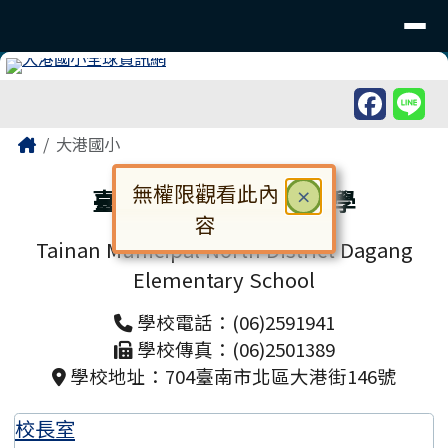
臺南市北區大港國民小學
導覽列
跳至主內容區
工具列
頁尾區域
主內容區域
Home
大港國小
無權限觀看此內
臺南市北區大港國民小學
關閉
×
容
Tainan Municipal North District Dagang
對話框已開啟。請使用 Tab 鍵在選
Elementary School
學校電話：(06)2591941
學校傳真：(06)2501389
學校地址：704臺南市北區大港街146號
校長室