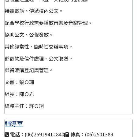
接聽電話、傳遞校內公文。
配合學校行政需要播放音樂及音樂管理。
協助公文、公報發放。
其他經常性、臨時性交辦事項。
郵寄物及信件處理、公文取送。
郵資添購登記與管理。
文書：蔡Ｏ珊
組長：陳Ｏ君
總務主任：許Ｏ翔
輔導室
電話：(06)2591941#840
傳真：(06)2501389