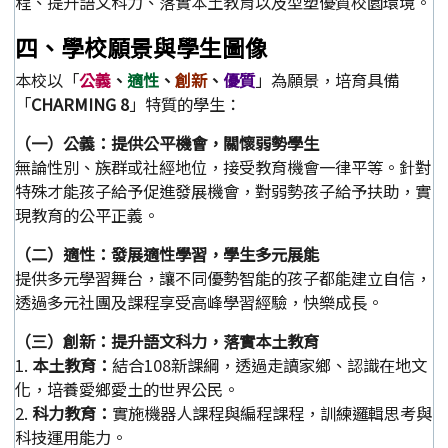
程、提升語文科力、落實本土教育以及型塑優質校園環境。
四、學校願景與學生圖像
本校以「
公義
、
適性
、
創新
、
優質
」為願景，培育具備
「
CHARMING 8
」特質的學生：
（一）公義：提供公平機會，關懷弱勢學生
無論性別、族群或社經地位，接受教育機會一律平等。針對
特殊才能孩子給予促進發展機會，對弱勢孩子給予扶助，實
現教育的公平正義。
（二）適性：發展適性學習，學生多元展能
提供多元學習舞台，讓不同優勢智能的孩子都能建立自信，
透過多元社團及課程享受高峰學習經驗，快樂成長。
（三）創新：提升語文科力，落實本土教育
1.
本土教育：
結合108新課綱，透過走讀家鄉、認識在地文
化，培養愛鄉愛土的世界公民。
2.
科力教育：
實施機器人課程與編程課程，訓練邏輯思考與
科技運用能力。