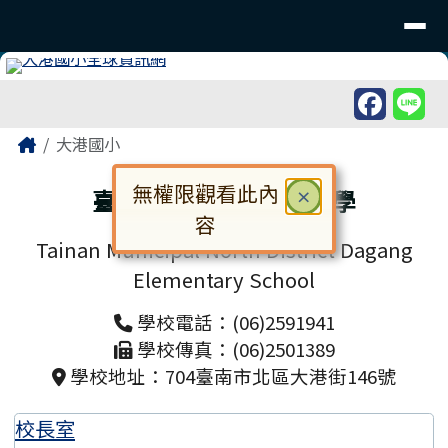
臺南市北區大港國民小學
導覽列
跳至主內容區
工具列
頁尾區域
主內容區域
Home
大港國小
無權限觀看此內
臺南市北區大港國民小學
關閉
×
容
Tainan Municipal North District Dagang
對話框已開啟。請使用 Tab 鍵在選
Elementary School
學校電話：(06)2591941
學校傳真：(06)2501389
學校地址：704臺南市北區大港街146號
校長室