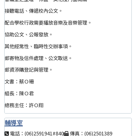
接聽電話、傳遞校內公文。
配合學校行政需要播放音樂及音樂管理。
協助公文、公報發放。
其他經常性、臨時性交辦事項。
郵寄物及信件處理、公文取送。
郵資添購登記與管理。
文書：蔡Ｏ珊
組長：陳Ｏ君
總務主任：許Ｏ翔
輔導室
電話：(06)2591941#840
傳真：(06)2501389