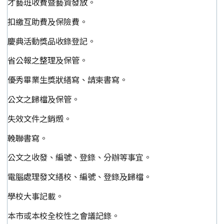
才藝班收費暨藝資發放。
扣繳互助費及保險費。
慶典活動獎品收錄登記。
省公報之整理及保管。
優秀畢業生獎狀繕寫、請柬書寫。
公文之歸檔及保管。
失效文件之銷燬。
輓聯書寫。
公文之收發、編號、登錄、分辦等事宜。
電腦處理發文繕校、編號、登錄及歸檔。
學校大事記載。
本市或本校全校性之會議記錄。