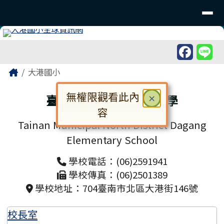
臺南市北區大港國民小學
導覽列
跳至主內容區
工具列
頁尾區域
主內容區域
Home
大港國小
無權限觀看此內
臺南市北區大港國民小學
關閉
×
容
Tainan Municipal North District Dagang
對話框已開啟。請使用 Tab 鍵在選
Elementary School
學校電話：(06)2591941
學校傳真：(06)2501389
學校地址：704臺南市北區大港街146號
校長室