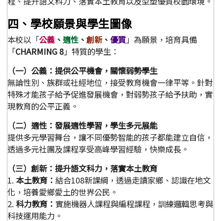
程、提升語文科力、落實本土教育以及型塑優質校園環境。
四、學校願景與學生圖像
本校以「
公義
、
適性
、
創新
、
優質
」為願景，培育具備
「
CHARMING 8
」特質的學生：
（一）公義：提供公平機會，關懷弱勢學生
無論性別、族群或社經地位，接受教育機會一律平等。針對
特殊才能孩子給予促進發展機會，對弱勢孩子給予扶助，實
現教育的公平正義。
（二）適性：發展適性學習，學生多元展能
提供多元學習舞台，讓不同優勢智能的孩子都能建立自信，
透過多元社團及課程享受高峰學習經驗，快樂成長。
（三）創新：提升語文科力，落實本土教育
1.
本土教育：
結合108新課綱，透過走讀家鄉、認識在地文
化，培養愛鄉愛土的世界公民。
2.
科力教育：
實施機器人課程與編程課程，訓練邏輯思考與
科技運用能力。