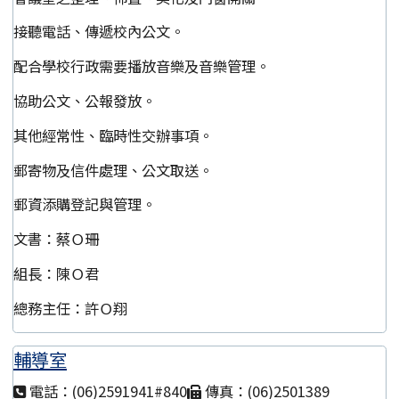
接聽電話、傳遞校內公文。
配合學校行政需要播放音樂及音樂管理。
協助公文、公報發放。
其他經常性、臨時性交辦事項。
郵寄物及信件處理、公文取送。
郵資添購登記與管理。
文書：蔡Ｏ珊
組長：陳Ｏ君
總務主任：許Ｏ翔
輔導室
電話：(06)2591941#840
傳真：(06)2501389