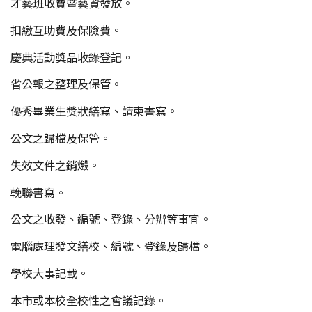
才藝班收費暨藝資發放。
扣繳互助費及保險費。
慶典活動獎品收錄登記。
省公報之整理及保管。
優秀畢業生獎狀繕寫、請柬書寫。
公文之歸檔及保管。
失效文件之銷燬。
輓聯書寫。
公文之收發、編號、登錄、分辦等事宜。
電腦處理發文繕校、編號、登錄及歸檔。
學校大事記載。
本市或本校全校性之會議記錄。