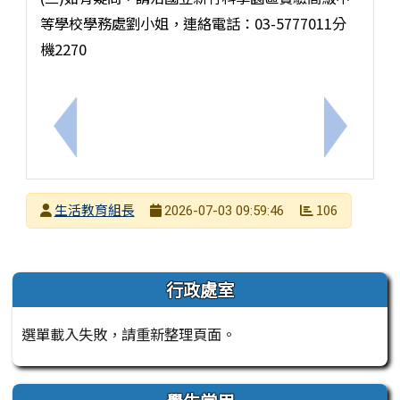
等學校學務處劉小姐，連絡電話：03-5777011分
機2270
上一筆：轉知社團法人中華民國關懷生命協會2026
下一筆：
發布者
生活教育組長
106
2026-07-03 09:59:46
發布日期
瀏覽次數
左邊區域內容
行政處室
選單載入失敗，請重新整理頁面。