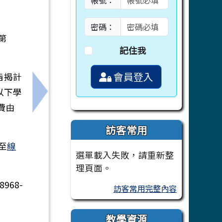
帳號：
密碼：
第
記住我
會員登入
旨揭計
以下學
加。
下一筆：115年7月至11月及116年3月至5
費由
訪客常用
至
線
選單載入失敗，請重新整
理頁面。
68-
訪客常用完整內容
教學資源