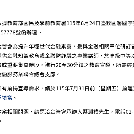
：
依據教育部國民及學前教育署115年6月24日臺教國署國字
0057778號函辦理。
金管會為提升年輕世代金融素養，爰與金融相關單位研訂
提供金融知識教育或金融防詐騙之專業講師，於高級中等
：『果』然無敵！水果打卡挑戰賽，歡迎中年級小朋友參
會或重要集會時段，進行20至30分鐘之教育宣導，所需經
金融服務業聯合總會支應。
如有前揭宣導需求，請於115年7月31日前（星期五）前逕
單填寫
。
本案相關問題，請逕洽金管會承辦人蔡淵禮先生，電話02-89
。