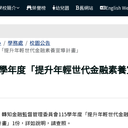
學校簡介
榮譽榜
幼兒園
舊網站
English W
區域
小
學務處
校園公告
度「提升年輕世代金融素養宣導計畫」
上頁
15學年度「提升年輕世代金融素
：轉知金融監督管理委員會115學年度「提升年輕世代金
計畫」1份，詳如說明，請查照。