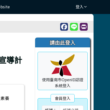
ebsite
登入
右邊區域內容
請由此登入
養宣導計
使用臺南市OpenID認證
系統登入
融素養
會員登入