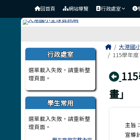
臺南市北區大港國民小學
導覽列
跳至主內容區
回首頁
網站導覽
行政處室
工具列
頁尾區域
主內容
Home
大港國
左邊區域內容
行政處室
115學年
選單載入失敗，請重新整
回
1
理頁面。
畫」
學生常用
選單載入失敗，請重新整
主旨
理頁面。
宣導
學生常用完整內容