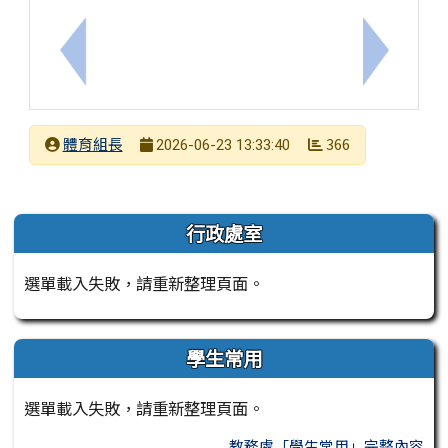
上一筆：鑑於夏季將近，請各校持續落實宣導學生暑假
下一筆：
發布者
體育組長
366
2026-06-23 13:33:40
發布日期
瀏覽次數
左邊區域內容
行政處室
選單載入失敗，請重新整理頁面。
學生常用
選單載入失敗，請重新整理頁面。
教務處「學生常用」完整內容