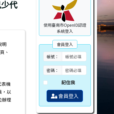
兒少代
使用臺南市OpenID認證
系統登入
說明
會員登入
網頁、
帳號：
密碼：
記住我
代表機
員，以
會員登入
位辦理