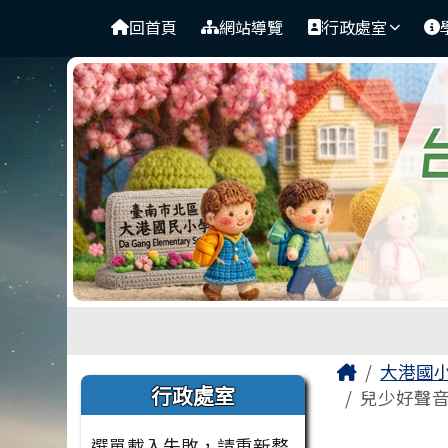
臺南市北區大港國民小學
導覽列
跳至主內容區
回首頁
網站導覽
行政處室
工具列
頁尾區域
主內容
Home
大港國
左邊區域內容
行政處室
兒少好聲
選單載入失敗，請重新整