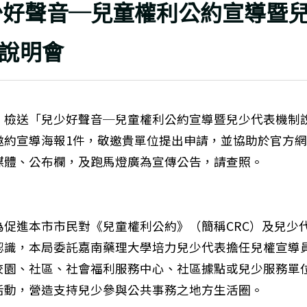
上頁
少好聲音─兒童權利公約宣導暨
說明會
：檢送「兒少好聲音─兒童權利公約宣導暨兒少代表機制
邀約宣導海報1件，敬邀貴單位提出申請，並協助於官方
媒體、公布欄，及跑馬燈廣為宣傳公告，請查照。
：
為促進本市市民對《兒童權利公約》（簡稱CRC）及兒少
認識，本局委託嘉南藥理大學培力兒少代表擔任兒權宣導
校園、社區、社會福利服務中心、社區據點或兒少服務單
活動，營造支持兒少參與公共事務之地方生活圈。