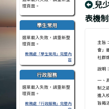
回
兒
理頁面。
表機制
學生常用
選單載入失敗，請重新整
主旨
理頁面。
會」
教務處「學生常用」完整內
社群
容
說明
行政服務
一、
選單載入失敗，請重新整
制之
理頁面。
進入
旨揭
教務處「行政服務」完整內