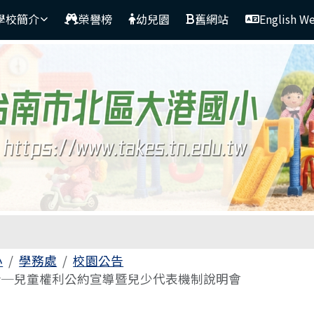
學校簡介
榮譽榜
幼兒園
舊網站
English W
區域
小
學務處
校園公告
音─兒童權利公約宣導暨兒少代表機制說明會