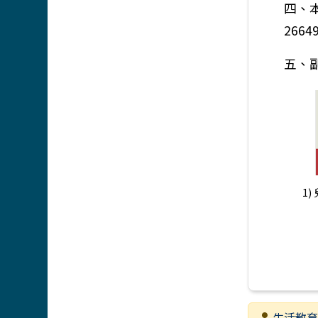
四、
2664
五、
1)
發布者
生活教