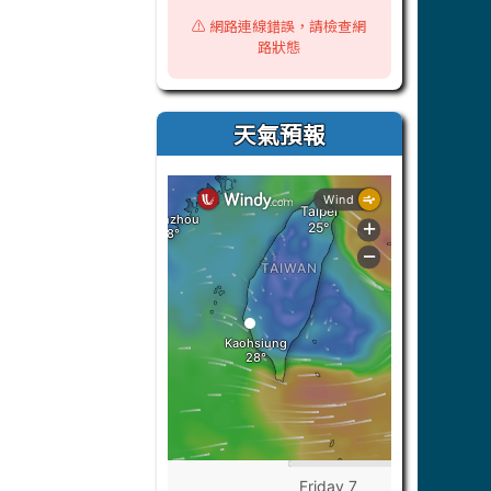
⚠️ 網路連線錯誤，請檢查網
路狀態
天氣預報