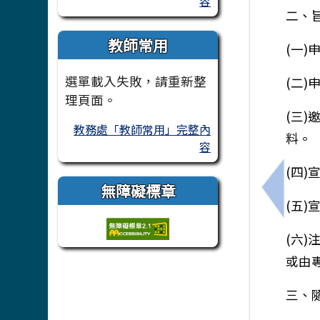
容
二、
教師常用
(一
選單載入失敗，請重新整
(二)
理頁面。
(三
教務處「教師常用」完整內
料。
容
(四
無障礙標章
上一筆
(五
(六
或由
三、