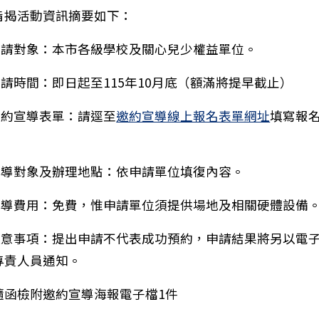
旨揭活動資訊摘要如下：
)申請對象：本市各級學校及關心兒少權益單位。
申請時間：即日起至115年10月底（額滿將提早截止）
)邀約宣導表單：請逕至
邀約宣導線上報名表單網址
填寫報
)宣導對象及辦理地點：依申請單位填復內容。
：函轉有關中華民國匹克球總會辦理「115年度丙級匹克
)宣導費用：免費，惟申請單位須提供場地及相關硬體設備
)注意事項：提出申請不代表成功預約，申請結果將另以電
專責人員通知。
隨函檢附邀約宣導海報電子檔1件