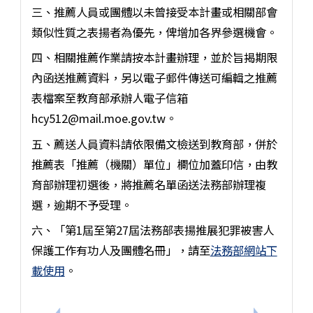
三、推薦人員或團體以未曾接受本計畫或相關部會
類似性質之表揚者為優先，俾增加各界參選機會。
四、相關推薦作業請按本計畫辦理，並於旨揭期限
內函送推薦資料，另以電子郵件傳送可編輯之推薦
表檔案至教育部承辦人電子信箱
hcy512@mail.moe.gov.tw。
五、薦送人員資料請依限備文檢送到教育部，併於
推薦表「推薦（機關）單位」欄位加蓋印信，由教
育部辦理初選後，將推薦名單函送法務部辦理複
選，逾期不予受理。
六、「第1屆至第27屆法務部表揚推展犯罪被害人
保護工作有功人及團體名冊」，請至
法務部網站下
載使用
。