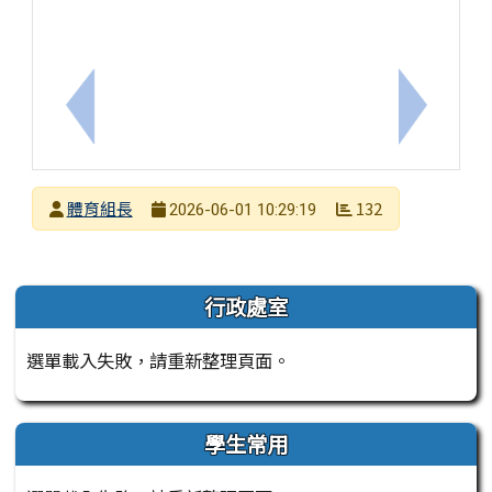
上一筆：函轉臺南市幼獅青年志願服務協會辦理「115
下一筆：
發布者
體育組長
132
2026-06-01 10:29:19
發布日期
瀏覽次數
左邊區域內容
行政處室
選單載入失敗，請重新整理頁面。
學生常用