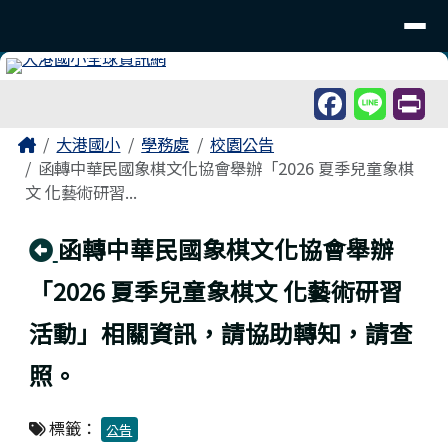
臺南市北區大港國民小學
導覽列
跳至主內容區
工具列
頁尾區域
主內容區域
Home
大港國小
學務處
校園公告
函轉中華民國象棋文化協會舉辦「2026 夏季兒童象棋
文 化藝術研習...
回上頁
函轉中華民國象棋文化協會舉辦
「2026 夏季兒童象棋文 化藝術研習
活動」相關資訊，請協助轉知，請查
照。
標籤：
公告