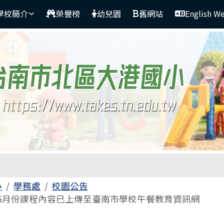
學校簡介
榮譽榜
幼兒園
舊網站
English W
區域
小
學務處
校園公告
6月份課程內容已上傳至臺南市學校午餐教育資訊網