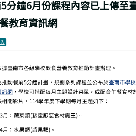
上頁
前5分鐘6月份課程內容已上傳至
餐教育資訊網
公告
依據臺南市各級學校飲食營養教育推動計畫辦理。
為推動餐前5分鐘計畫，規劃系列課程並公布於
臺南市學
資訊網
，學校可搭配每月主題設計菜單，或配合午餐食材
映相關影片，114學年度下學期每月主題如下：
)3月：蔬菜類(孩童厭惡食材魔王)。
4月：水果類(漿果類)。