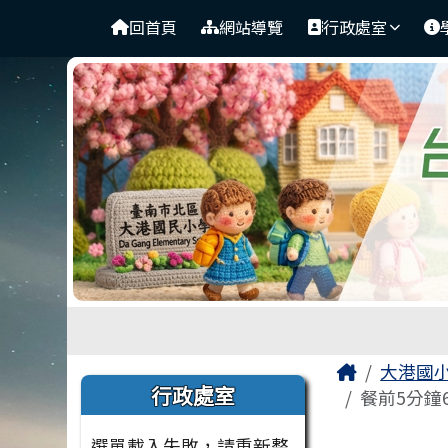
臺南市北區大港國民小學
導覽列
跳至主內容區
回首頁
網站導覽
行政處室
工具列
頁尾區域
主內容
Home
大港國
左邊區域內容
行政處室
餐前5分鐘
選單載入失敗，請重新整