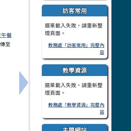
訪客常用
選單載入失敗，請重新整
理頁面。
校午餐
上傳至
教務處「訪客常用」完整內
容
：
教學資源
選單載入失敗，請重新整
學生踴躍參與
下一筆：環保局辦理國小教師淨零教具研習課
理頁面。
教務處「教學資源」完整內
容
主題網站