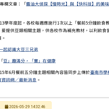
)專欄文章：「
醬油大偵探【慢時光】與【快科技】的美
113學年度起，各校每週應施行1次以上「餐前5分鐘飲食
，爰提供豆類相關主題，供各校作為補充教材，以利飲食
廣。
一起認識大豆三兄弟
「
豆」趣滿分，「實」在健康
115年6月餐前五分鐘主題相關內容皆同步上傳於
臺南市學
育資訊網／最新消息
。
長
2026-05-29 14:32:46