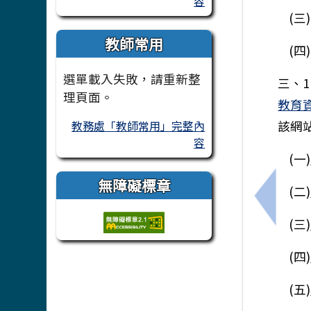
容
(三
教師常用
(四
選單載入失敗，請重新整
三、
理頁面。
教育
教務處「教師常用」完整內
該網
容
(一)
無障礙標章
(二)
上一筆
(三)
(四)
(五)