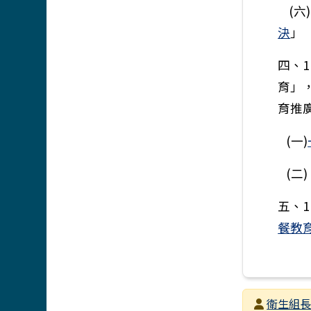
(六
決
」
四、
育」
育推
(一)
(二)
五、
餐教
發布者
衛生組