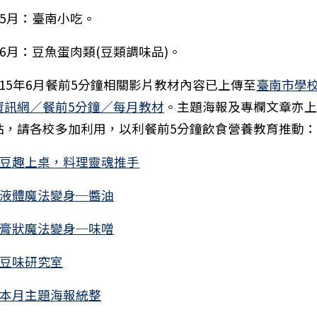
)5月：臺南小吃。
)6月：豆魚蛋肉類(豆類調味品)。
115年6月餐前5分鐘相關影片教材內容已上傳至
臺南市學
資訊網／餐前5分鐘／每月教材
。主題海報及專欄文章亦
站，請各校多加利用，以利餐前5分鐘飲食營養教育推動
豆趣上桌，料理靈魂推手
液體魔法變身─醬油
：115年度臺南市國中小動物保護教育宣導繪畫比賽，請
膏狀魔法變身─味噌
豆味研究室
本月主題海報統整