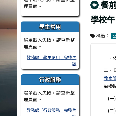
回
餐
理頁面。
學校午
學生常用
標籤：
選單載入失敗，請重新整
理頁面。
教務處「學生常用」完整內
一、
容
二、
教育
行政服務
前播
選單載入失敗，請重新整
(一
理頁面。
教務處「行政服務」完整內
(二)