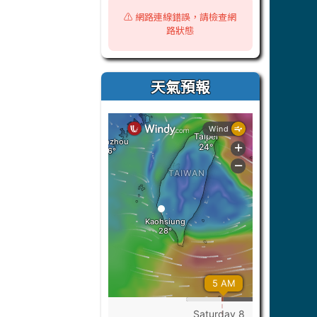
⚠️ 網路連線錯誤，請檢查網
路狀態
天氣預報