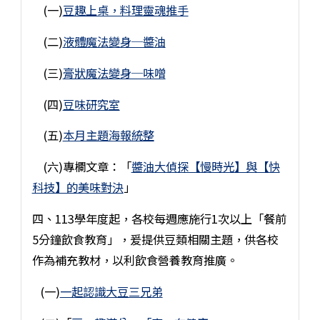
(一)
豆趣上桌，料理靈魂推手
(二)
液體魔法變身─醬油
(三)
膏狀魔法變身─味噌
(四)
豆味研究室
(五)
本月主題海報統整
(六)專欄文章：「
醬油大偵探【慢時光】與【快
科技】的美味對決
」
四、113學年度起，各校每週應施行1次以上「餐前
5分鐘飲食教育」，爰提供豆類相關主題，供各校
作為補充教材，以利飲食營養教育推廣。
(一)
一起認識大豆三兄弟