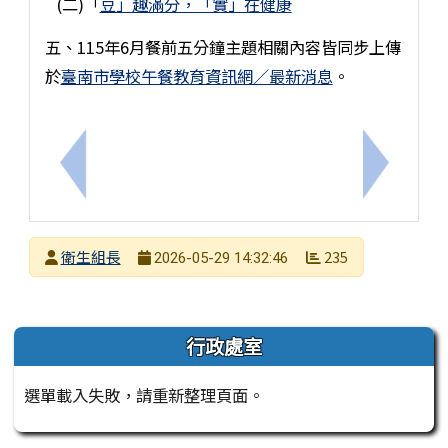
(二)「
豆」趣滿分，「實」在健康
五、115年6月餐前五分鐘主題相關內容皆同步上傳
於
臺南市學校午餐教育資訊網／最新消息
。
上一筆：115年度臺南市國中小動物保護教育宣導繪
下一筆：
發布者
衛生組長
235
2026-05-29 14:32:46
發布日期
瀏覽次數
左邊區域內容
行政處室
選單載入失敗，請重新整理頁面。