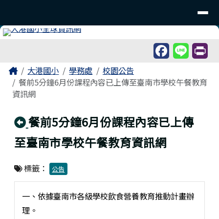
臺南市北區大港國民小學
導覽列
跳至主內容區
工具列
頁尾區域
主內容區域
Home
大港國小
學務處
校園公告
餐前5分鐘6月份課程內容已上傳至臺南市學校午餐教育
資訊網
回上頁
餐前5分鐘6月份課程內容已上傳
至臺南市學校午餐教育資訊網
標籤：
公告
一、依據臺南市各級學校飲食營養教育推動計畫辦
理。