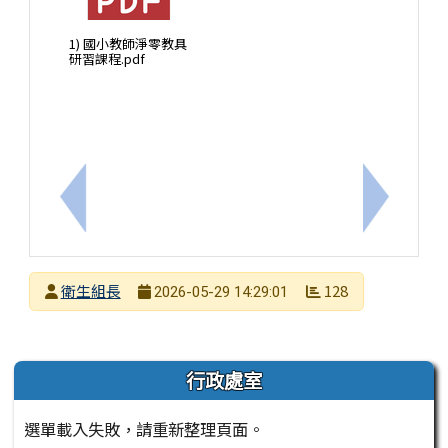
1) 國小教師淨零教具
研習課程.pdf
上一筆：餐前5分鐘6月份課程內容已上傳至臺南市學
下一筆：2
發布者
衛生組長
128
2026-05-29 14:29:01
發布日期
瀏覽次數
左邊區域內容
行政處室
選單載入失敗，請重新整理頁面。