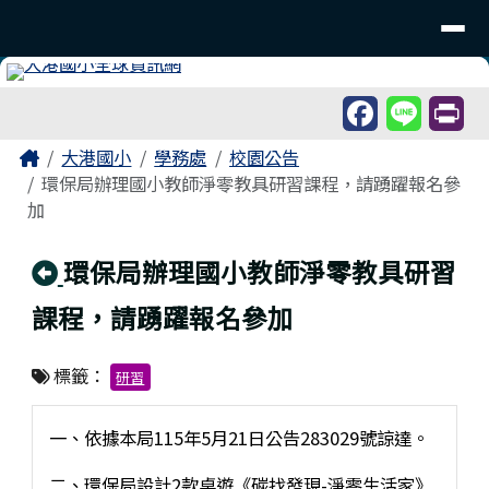
臺南市北區大港國民小學
導覽列
跳至主內容區
工具列
頁尾區域
主內容區域
Home
大港國小
學務處
校園公告
環保局辦理國小教師淨零教具研習課程，請踴躍報名參
加
回上頁
環保局辦理國小教師淨零教具研習
課程，請踴躍報名參加
標籤：
研習
一、依據本局115年5月21日公告283029號諒達。
二、環保局設計2款桌遊《碳找發現-淨零生活家》