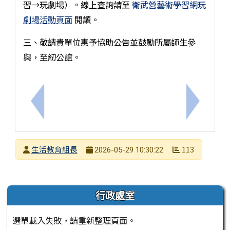
習→玩劇場）。線上查詢請至
衛武營藝術學習網玩
劇場活動頁面
閱讀。
三、敬請貴單位惠予協助公告並鼓勵所屬師生參
與，至紉公誼。
上一筆：舞蹈暑期營隊—「藝起FUN暑假」
下一筆：
發布者
生活教育組長
113
2026-05-29 10:30:22
發布日期
瀏覽次數
左邊區域內容
行政處室
選單載入失敗，請重新整理頁面。