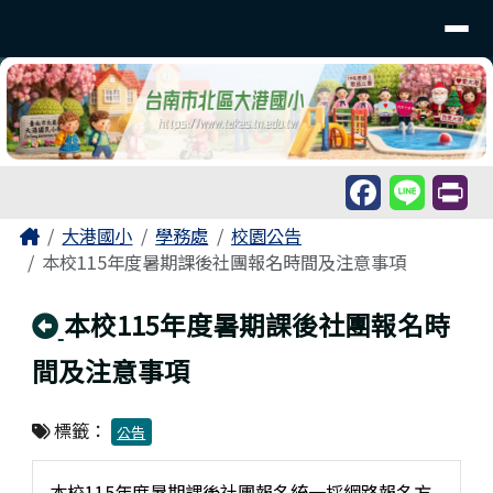
臺南市北區大港國民小學
導覽列
跳至主內容區
工具列
頁尾區域
主內容區域
Home
大港國小
學務處
校園公告
本校115年度暑期課後社團報名時間及注意事項
回上頁
本校115年度暑期課後社團報名時
間及注意事項
標籤：
公告
本校115年度暑期課後社團報名統一採網路報名方