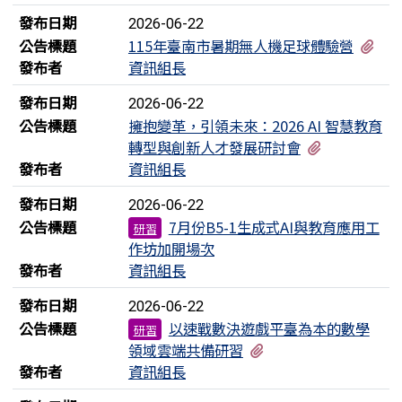
發布日期
2026-06-22
有2
公告標題
115年臺南市暑期無人機足球體驗營
發布者
資訊組長
發布日期
2026-06-22
公告標題
擁抱變革，引領未來：2026 AI 智慧教育
有3個附檔
轉型與創新人才發展研討會
發布者
資訊組長
發布日期
2026-06-22
公告標題
7月份B5-1生成式AI與教育應用工
研習
作坊加開場次
發布者
資訊組長
發布日期
2026-06-22
公告標題
以速戰數決遊戲平臺為本的數學
研習
有2個附檔
領域雲端共備研習
發布者
資訊組長