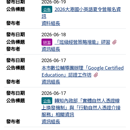
發布日期
2026-06-19
公告標題
2026大港國小英語夏令營報名資
公告
訊
發布者
資料組長
發布日期
2026-06-18
有1個
公告標題
「班級經營策略增能」研習
研習
發布者
資訊組長
發布日期
2026-06-17
公告標題
本市數位輔導團辦理「Google Certified
有2個附檔
Education」認證工作坊
發布者
資訊組長
發布日期
2026-06-17
公告標題
轉知內政部「實體自然人憑證線
公告
上換發機制」與「行動自然人憑證介接
服務」相關資訊
發布者
資訊組長