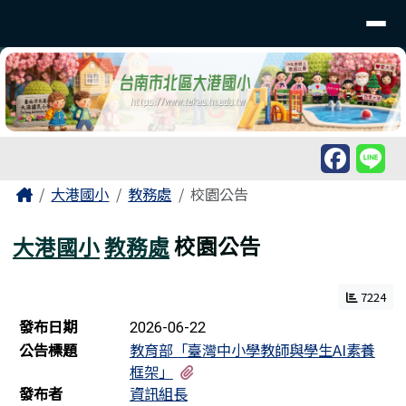
臺南市北區大港國民小學
導覽列
跳至主內容區
工具列
頁尾區域
主內容區域
Home
大港國小
教務處
校園公告
大港國小
教務處
校園公告
7224
新聞列表
發布日期
2026-06-22
公告標題
教育部「臺灣中小學教師與學生AI素養
有1個附檔
框架」
發布者
資訊組長