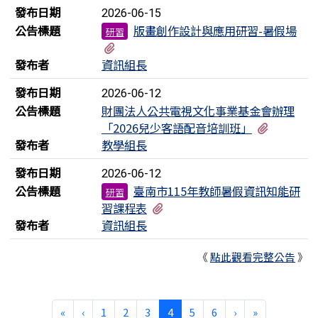
發布日期
2026-06-15
公告標題
版畫創作設計與應用研習-暑假場
研習
有1個附檔
發布者
資訊組長
發布日期
2026-06-12
公告標題
財團法人公共電視文化事業基金會辦理
有3個附
「2026兒少客語配音培訓班」
發布者
教學組長
發布日期
2026-06-12
公告標題
臺南市115年教師暑假資訊知能研
研習
有1個附檔
習課程表
發布者
資訊組長
《
點此觀看完整公告
》
第一頁
上一頁
(目前頁次)
下一頁
最後頁
«
‹
1
2
3
4
5
6
›
»