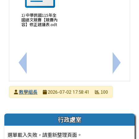
1) 中華民國115年全
國語文競賽【競賽內
容】修正建議表.odt
上一筆：夢的N次方素養工作坊–中二區（南投場）
下一筆：
發布者
教學組長
100
2026-07-02 17:58:41
發布日期
瀏覽次數
左邊區域內容
行政處室
選單載入失敗，請重新整理頁面。