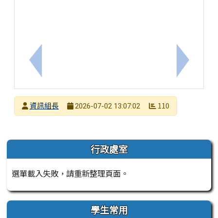
上一筆：「115年度AI素養爭霸賽」全國種子教師課程
下一筆：
發布者
資訊組長
110
2026-07-02 13:07:02
發布日期
瀏覽次數
左邊區域內容
行政處室
選單載入失敗，請重新整理頁面。
學生常用