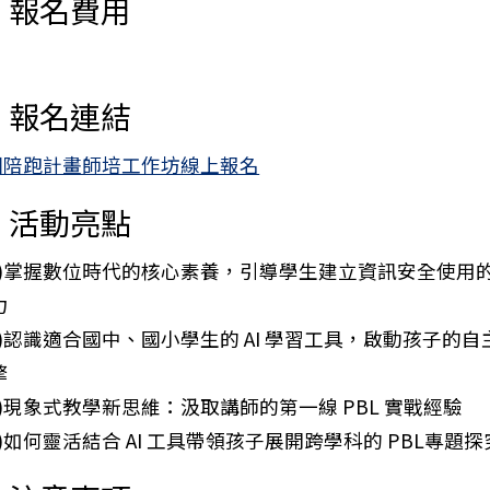
、報名費用
、報名連結
115年科宇宙悠遊學—暑期數位教材推廣教師應用增能營(
苗圃陪跑計畫師培工作坊線上報名
、活動亮點
一)掌握數位時代的核心素養，引導學生建立資訊安全使用
力
二)認識適合國中、國小學生的 AI 學習工具，啟動孩子的自
擎
三)現象式教學新思維：汲取講師的第一線 PBL 實戰經驗
四)如何靈活結合 AI 工具帶領孩子展開跨學科的 PBL專題