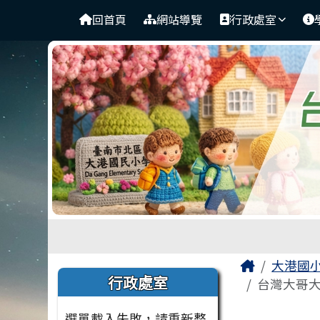
臺南市北區大港國民小學
導覽列
跳至主內容區
回首頁
網站導覽
行政處室
工具列
頁尾區域
主內容
Home
大港國
左邊區域內容
行政處室
台灣大哥大
選單載入失敗，請重新整