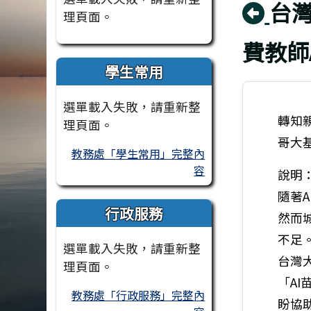
回
台灣
理頁面。
費教師
學生常用
選單載入失敗，請重新整
轉知親
理頁面。
哥大
教務處「學生常用」完整內
容
說明
隨著
行政服務
然而
不足
選單載入失敗，請重新整
台灣
理頁面。
「A
教務處「行政服務」完整內
盼協