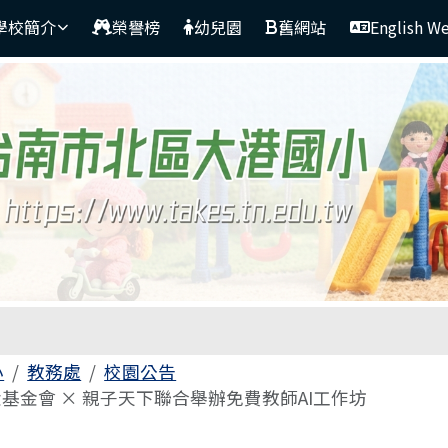
學校簡介
榮譽榜
幼兒園
舊網站
English W
區域
小
教務處
校園公告
基金會 × 親子天下聯合舉辦免費教師AI工作坊