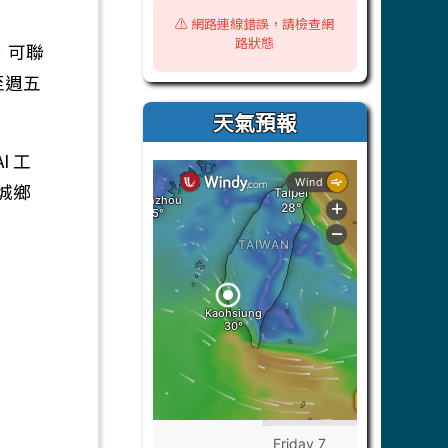
⚠️ 網路連線錯誤，請檢查網
路狀態
，可聯
一至週五
天氣預報
 工
城鄉