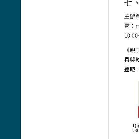
七
主辦
繫：m
10:0
《親
具與
差距
1)
23