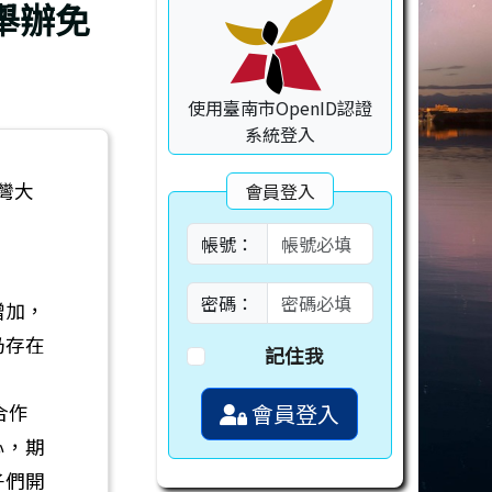
舉辦免
使用臺南市OpenID認證
系統登入
台灣大
會員登入
帳號：
密碼：
增加，
仍存在
記住我
會員登入
合作
心，期
子們開