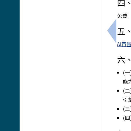
四
免費
五
上一筆：
AI
六
(
能
(
引
(
(