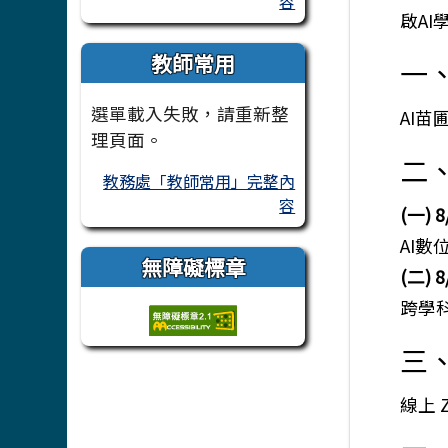
容
啟A
教師常用
一
選單載入失敗，請重新整
AI
理頁面。
二
教務處「教師常用」完整內
容
(一) 
AI數
無障礙標章
(二) 
跨學
三
線上