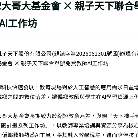
上頁
大哥大基金會 × 親子天下聯合
AI工作坊
子天下股份有限公司(親誌字第2026062301號函)辦理
基金會 × 親子天下聯合舉辦免費教師AI工作坊
：
AI科技快速發展，教育現場對於人工智慧的應用需求日益
城鄉之間的數位落差，讓偏鄉教師與學生在AI學習資源上
。
大哥大基金會長期致力於縮短教育落差，與親子天下攜手
I苗圃計畫系列工作坊」，以教師專業培訓與資源分享為核
助偏鄉教師熟悉AI工具，將其融入教學現場，進而陪伴孩