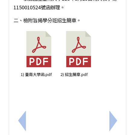
1150010524號函辦理。
二、檢附旨揭學分班招生簡章。
1) 臺南大學函.pdf
2) 招生簡章.pdf
上一筆：臺南市115學年度學習扶助國小師資8/18
下一筆：