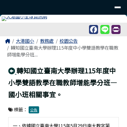
臺南市北區大港國民小學
導覽列
跳至主內容區
工具列
頁尾區域
主內容區域
Home
大港國小
教務處
校園公告
轉知國立臺南大學辦理115年度中小學雙語教學在職教
師增能學分班...
回上頁
轉知國立臺南大學辦理115年度中
小學雙語教學在職教師增能學分班—
國小班相關事宜。
標籤：
公告
一、依據國立臺南大學115年5月29日南大教字第