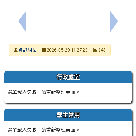
上一筆：轉知 第六屆TRML國小數學競賽
下一筆：臺
發布者
資訊組長
143
2026-05-29 11:27:23
發布日期
瀏覽次數
左邊區域內容
行政處室
選單載入失敗，請重新整理頁面。
學生常用
選單載入失敗，請重新整理頁面。