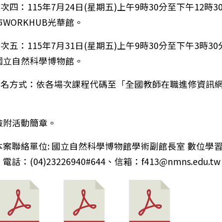
場次四：115年7月24日(星期五)上午9時30分至下午12時3
WORKHUB光華館。
「全民英檢」學童版－「小學英檢」（GEPT Kids）
場次五：115年7月31日(星期五)上午9時30分至下午3時3
國立自然科學博物館。
)報名方式：依各場次課程代碼至「全國教師在職進修資訊
檢附活動簡章。
本案聯絡單位: 國立自然科學博物館學術副館長室 數位學
話：(04)23226940#644、信箱：f413@nmns.edu.tw