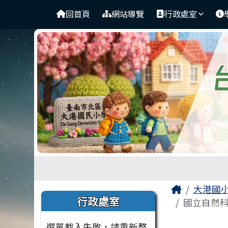
臺南市北區大港國民小學
導覽列
跳至主內容區
回首頁
網站導覽
行政處室
工具列
頁尾區域
主內容
Home
大港國
左邊區域內容
行政處室
國立自然科
選單載入失敗，請重新整