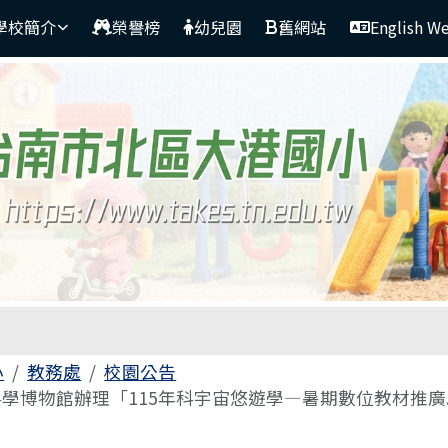
學校簡介
榮譽榜
幼兒園
舊網站
English W
區域
小
教務處
校園公告
學博物館辦理「115年科宇宙悠遊學—暑期數位教材推廣..