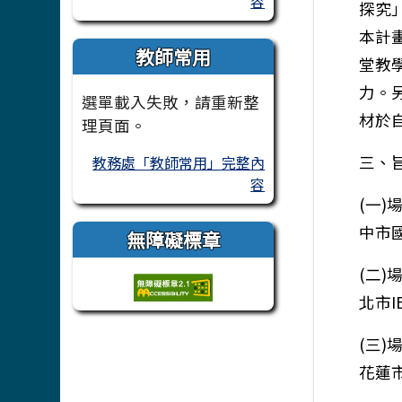
容
探究
本計
教師常用
堂教
力。
選單載入失敗，請重新整
材於
理頁面。
三、
教務處「教師常用」完整內
容
(一)
中市
無障礙標章
(二)
北市I
(三)
花蓮