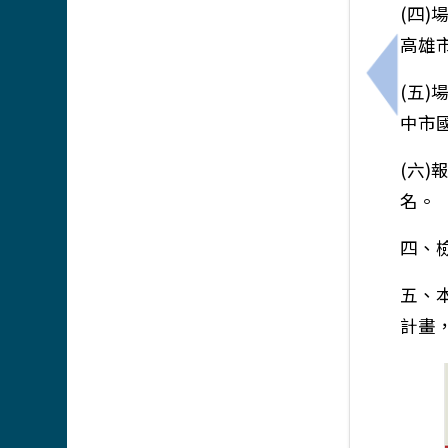
(四)
高雄市
上一筆：
(五)
中市
(六
名。
四、
五、
計畫，電