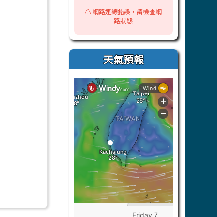
⚠️ 網路連線錯誤，請檢查網
路狀態
天氣預報