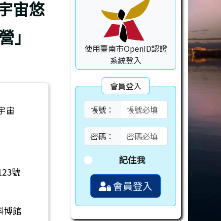
科宇宙悠
營」
使用臺南市OpenID認證
系統登入
會員登入
帳號：
宇宙
密碼：
記住我
23號
會員登入
科博館