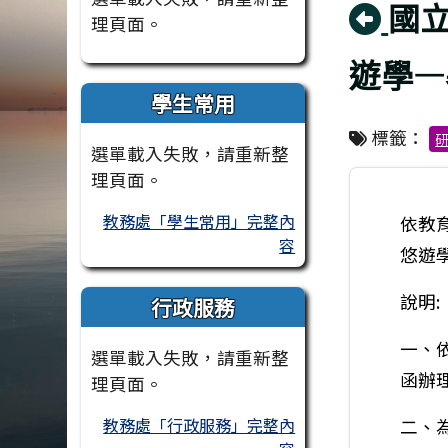
回
國
理頁面。
遊學—
學生常用
標籤：
選單載入失敗，請重新整
理頁面。
教務處「學生常用」完整內
依教育
容
悠遊
說明:
行政服務
一、依
選單載入失敗，請重新整
函辦
理頁面。
教務處「行政服務」完整內
二、