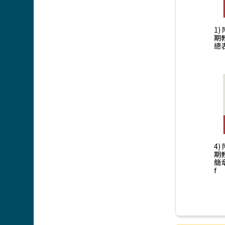
1)
期
總表
4)
期
簡章
f