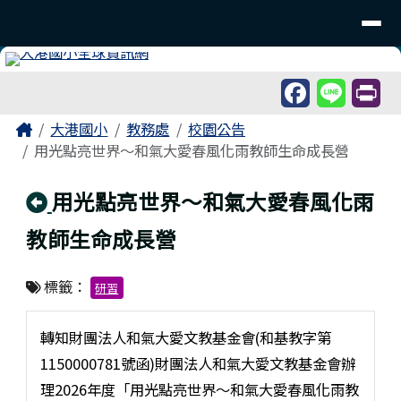
臺南市北區大港國民小學
導覽列
跳至主內容區
工具列
頁尾區域
主內容區域
Home
大港國小
教務處
校園公告
用光點亮世界～和氣大愛春風化雨教師生命成長營
回上頁
用光點亮世界～和氣大愛春風化雨
教師生命成長營
標籤：
研習
轉知財團法人和氣大愛文教基金會(和基教字第
1150000781號函)財團法人和氣大愛文教基金會辦
理2026年度「用光點亮世界～和氣大愛春風化雨教