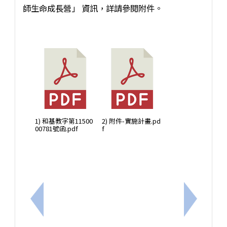
師生命成長營」 資訊，詳請參閱附件。
1) 和基教字第11500
2) 附件-實施計畫.pd
00781號函.pdf
f
上一筆：台灣展翅協會 X 台灣微軟《數位素養與網
下一筆：