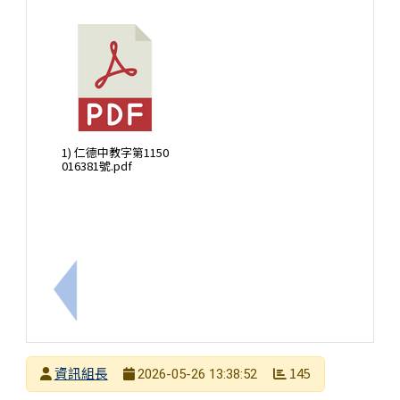
1) 仁德中教字第1150
016381號.pdf
上一筆：用光點亮世界～和氣大愛春風化雨教師生命
發布者
資訊組長
145
2026-05-26 13:38:52
發布日期
瀏覽次數