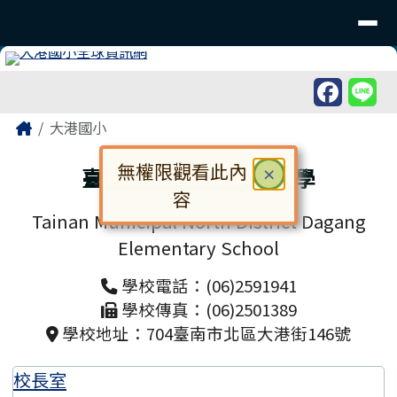
臺南市北區大港國民小學
導覽列
跳至主內容區
工具列
頁尾區域
主內容區域
Home
大港國小
無權限觀看此內
臺南市北區大港國民小學
關閉
×
容
Tainan Municipal North District Dagang
對話框已開啟。請使用 Tab 鍵在選
Elementary School
學校電話：(06)2591941
學校傳真：(06)2501389
學校地址：704臺南市北區大港街146號
校長室