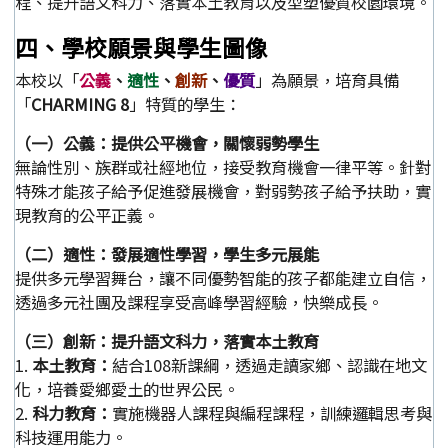
程、提升語文科力、落實本土教育以及型塑優質校園環境。
四、學校願景與學生圖像
本校以「
公義
、
適性
、
創新
、
優質
」為願景，培育具備
「
CHARMING 8
」特質的學生：
（一）公義：提供公平機會，關懷弱勢學生
無論性別、族群或社經地位，接受教育機會一律平等。針對
特殊才能孩子給予促進發展機會，對弱勢孩子給予扶助，實
現教育的公平正義。
（二）適性：發展適性學習，學生多元展能
提供多元學習舞台，讓不同優勢智能的孩子都能建立自信，
透過多元社團及課程享受高峰學習經驗，快樂成長。
（三）創新：提升語文科力，落實本土教育
1.
本土教育：
結合108新課綱，透過走讀家鄉、認識在地文
化，培養愛鄉愛土的世界公民。
2.
科力教育：
實施機器人課程與編程課程，訓練邏輯思考與
科技運用能力。