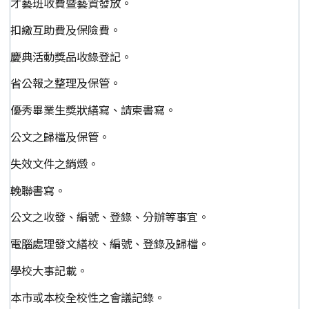
才藝班收費暨藝資發放。
扣繳互助費及保險費。
慶典活動獎品收錄登記。
省公報之整理及保管。
優秀畢業生獎狀繕寫、請柬書寫。
公文之歸檔及保管。
失效文件之銷燬。
輓聯書寫。
公文之收發、編號、登錄、分辦等事宜。
電腦處理發文繕校、編號、登錄及歸檔。
學校大事記載。
本市或本校全校性之會議記錄。