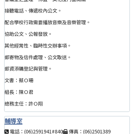
接聽電話、傳遞校內公文。
配合學校行政需要播放音樂及音樂管理。
協助公文、公報發放。
其他經常性、臨時性交辦事項。
郵寄物及信件處理、公文取送。
郵資添購登記與管理。
文書：蔡Ｏ珊
組長：陳Ｏ君
總務主任：許Ｏ翔
輔導室
電話：(06)2591941#840
傳真：(06)2501389