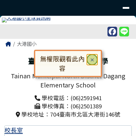
臺南市北區大港國民小學
導覽列
跳至主內容區
工具列
頁尾區域
主內容區域
Home
大港國小
無權限觀看此內
臺南市北區大港國民小學
關閉
×
容
Tainan Municipal North District Dagang
對話框已開啟。請使用 Tab 鍵在選
Elementary School
學校電話：(06)2591941
學校傳真：(06)2501389
學校地址：704臺南市北區大港街146號
校長室