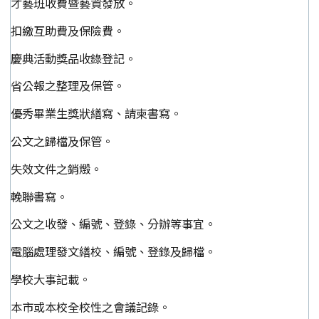
才藝班收費暨藝資發放。
扣繳互助費及保險費。
慶典活動獎品收錄登記。
省公報之整理及保管。
優秀畢業生獎狀繕寫、請柬書寫。
公文之歸檔及保管。
失效文件之銷燬。
輓聯書寫。
公文之收發、編號、登錄、分辦等事宜。
電腦處理發文繕校、編號、登錄及歸檔。
學校大事記載。
本市或本校全校性之會議記錄。