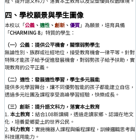
程、提升語文科力、落實本土教育以及型塑優質校園環境。
四、學校願景與學生圖像
本校以「
公義
、
適性
、
創新
、
優質
」為願景，培育具備
「
CHARMING 8
」特質的學生：
（一）公義：提供公平機會，關懷弱勢學生
無論性別、族群或社經地位，接受教育機會一律平等。針對
特殊才能孩子給予促進發展機會，對弱勢孩子給予扶助，實
現教育的公平正義。
（二）適性：發展適性學習，學生多元展能
提供多元學習舞台，讓不同優勢智能的孩子都能建立自信，
透過多元社團及課程享受高峰學習經驗，快樂成長。
（三）創新：提升語文科力，落實本土教育
1.
本土教育：
結合108新課綱，透過走讀家鄉、認識在地文
化，培養愛鄉愛土的世界公民。
2.
科力教育：
實施機器人課程與編程課程，訓練邏輯思考與
科技運用能力。