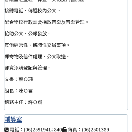
接聽電話、傳遞校內公文。
配合學校行政需要播放音樂及音樂管理。
協助公文、公報發放。
其他經常性、臨時性交辦事項。
郵寄物及信件處理、公文取送。
郵資添購登記與管理。
文書：蔡Ｏ珊
組長：陳Ｏ君
總務主任：許Ｏ翔
輔導室
電話：(06)2591941#840
傳真：(06)2501389